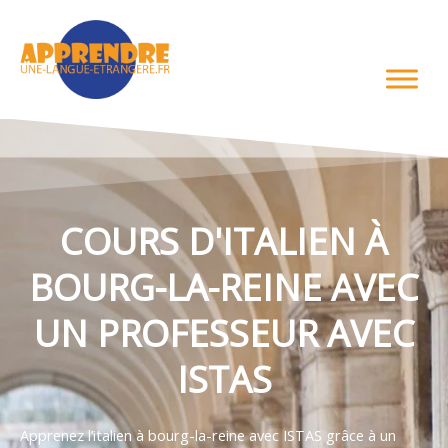
Aller
au
contenu
COURS D'ITALIEN À
BOURG-LA-REINE AVEC
UN PROFESSEUR AVEC
ISTAS
Apprenez l’italien à bourg-la-reine avec ISTAS grâce à un