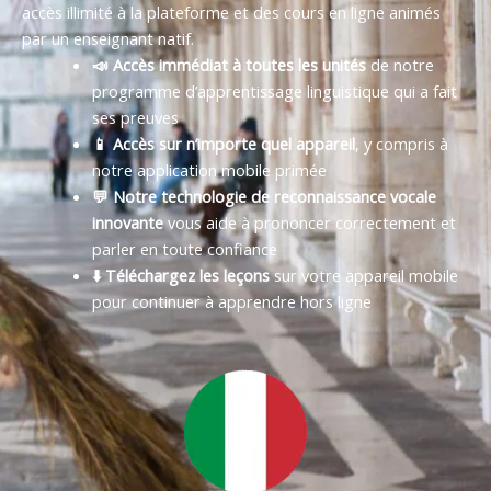
accès illimité à la plateforme et des cours en ligne animés
par un enseignant natif.
📣 Accès immédiat à toutes les unités
de notre
programme d’apprentissage linguistique qui a fait
ses preuves
📱 Accès sur n’importe quel appareil
, y compris à
notre application mobile primée
💬 Notre technologie de reconnaissance vocale
innovante
vous aide à prononcer correctement et
parler en toute confiance
⬇️ Téléchargez les leçons
sur votre appareil mobile
pour continuer à apprendre hors ligne