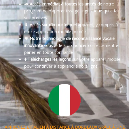
📣 Accès immédiat à toutes les unités
de notre
programme d’apprentissage linguistique qui a fait
ses preuves
📱 Accès sur n’importe quel appareil
, y compris à
notre application mobile primée
💬 Notre technologie de reconnaissance vocale
innovante
vous aide à prononcer correctement et
parler en toute confiance
⬇️ Téléchargez les leçons
sur votre appareil mobile
pour continuer à apprendre hors ligne
APPRENEZ L’ITALIEN À DISTANCE À BORDEAUX GRÂCE À UNE