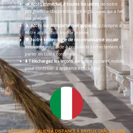
📣 Accès immédiat à toutes les unités
de notre
programme d’apprentissage linguistique qui a fait
ses preuves
📱 Accès sur n’importe quel appareil
, y compris à
notre application mobile primée
💬 Notre technologie de reconnaissance vocale
innovante
vous aide à prononcer correctement et
parler en toute confiance
⬇️ Téléchargez les leçons
sur votre appareil mobile
pour continuer à apprendre hors ligne
APPRENEZ L’ITALIEN À DISTANCE À BAYEUX GRÂCE À UNE