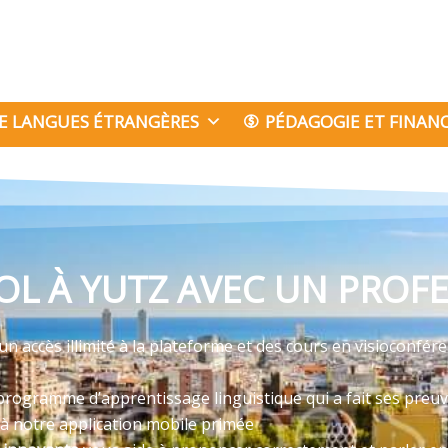
E LANGUES ÉTRANGÈRES
PÉDAGOGIE ET FINA
L À YUTZ AVEC UN PROFE
 accès illimité à la plateforme et des cours en visioconfér
programme d’apprentissage linguistique qui a fait ses preu
 à notre application mobile primée