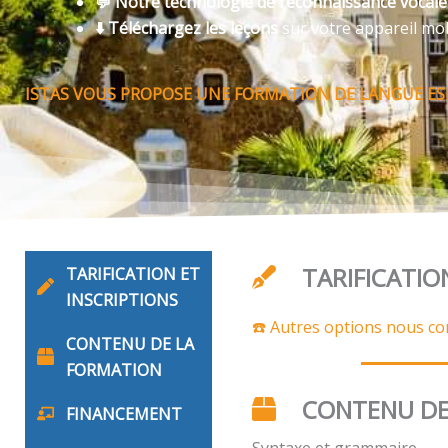
💬 Notre technologie de reconnaissance vocal
⬇️ Téléchargez les leçons
sur votre appareil mo
ISTAS VOUS PROPOSE UNE FORMATION DE LANGUE ES
TARIFICATIO
TARIFICATION ET
INSCRIPTIONS
☎️ Autres options nous co
CONTENU DE LA
FORMATION
CONTENU DE
FINANCEMENT
Syntaxe et grammaire