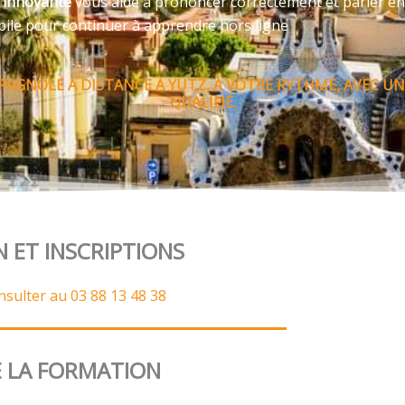
e innovante
vous aide à prononcer correctement et parler en
bile pour continuer à apprendre hors ligne
PAGNOLE À DISTANCE À YUTZ, À VOTRE RYTHME, AVEC 
QUALIFIÉ.
N ET INSCRIPTIONS
nsulter au 03 88 13 48 38
 LA FORMATION