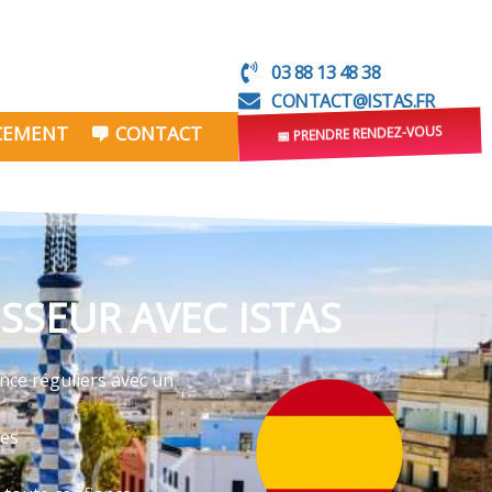
03 88 13 48 38
CONTACT@ISTAS.FR
NCEMENT
CONTACT
📅 PRENDRE RENDEZ-VOUS
SSEUR AVEC ISTAS
ence réguliers avec un
ves