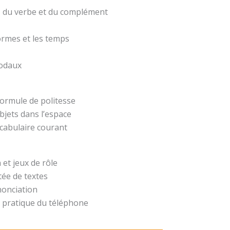
t, du verbe et du complément
formes et les temps
modaux
formule de politesse
bjets dans l’espace
ocabulaire courant
 et jeux de rôle
ée de textes
nonciation
 pratique du téléphone