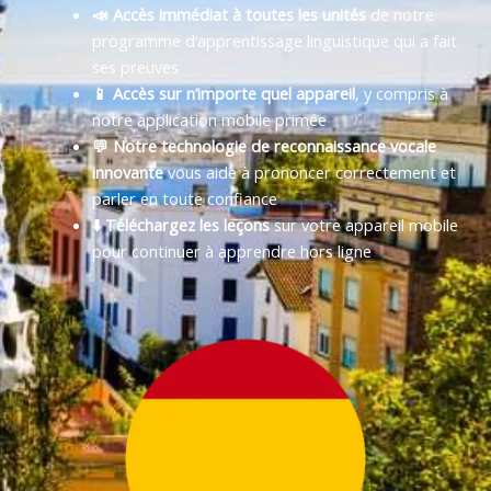
📣 Accès immédiat à toutes les unités
de notre
programme d’apprentissage linguistique qui a fait
ses preuves
📱 Accès sur n’importe quel appareil
, y compris à
notre application mobile primée
💬 Notre technologie de reconnaissance vocale
innovante
vous aide à prononcer correctement et
parler en toute confiance
⬇️ Téléchargez les leçons
sur votre appareil mobile
pour continuer à apprendre hors ligne