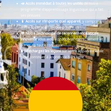
📣 Accès immédiat à toutes les unités
de notre
programme d’apprentissage linguistique qui a fait
ses preuves
📱 Accès sur n’importe quel appareil
, y compris à
notre application mobile primée
💬 Notre technologie de reconnaissance vocale
innovante
vous aide à prononcer correctement et
parler en toute confiance
⬇️ Téléchargez les leçons
sur votre appareil mobile
pour continuer à apprendre hors ligne