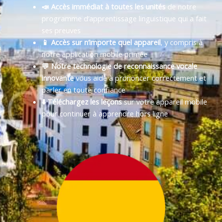
📣 Accès immédiat à toutes les unités
de notre
programme d’apprentissage linguistique qui a fait
ses preuves
📱 Accès sur n’importe quel appareil
, y compris à
notre application mobile primée
💬 Notre technologie de reconnaissance vocale
innovante
vous aide à prononcer correctement et
parler en toute confiance
⬇️ Téléchargez les leçons
sur votre appareil mobile
pour continuer à apprendre hors ligne