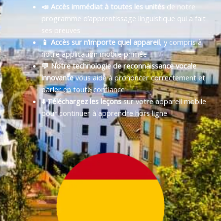
📣 Accès immédiat à toutes les unités
de notre
programme d’apprentissage linguistique qui a fait
ses preuves
📱 Accès sur n’importe quel appareil
, y compris à
notre application mobile primée
💬 Notre technologie de reconnaissance vocale
innovante
vous aide à prononcer correctement et
parler en toute confiance
⬇️ Téléchargez les leçons
sur votre appareil mobile
pour continuer à apprendre hors ligne