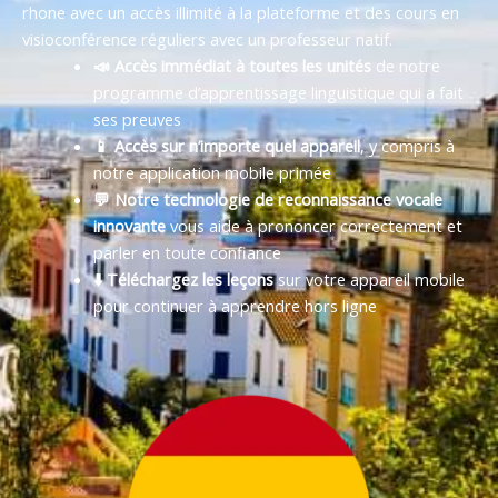
rhone avec un accès illimité à la plateforme et des cours en
visioconférence réguliers avec un professeur natif.
📣 Accès immédiat à toutes les unités
de notre
programme d’apprentissage linguistique qui a fait
ses preuves
📱 Accès sur n’importe quel appareil
, y compris à
notre application mobile primée
💬 Notre technologie de reconnaissance vocale
innovante
vous aide à prononcer correctement et
parler en toute confiance
⬇️ Téléchargez les leçons
sur votre appareil mobile
pour continuer à apprendre hors ligne