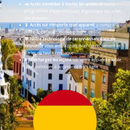
📣 Accès immédiat à toutes les unités
de notre
programme d’apprentissage linguistique qui a fait
ses preuves
📱 Accès sur n’importe quel appareil
, y compris à
notre application mobile primée
💬 Notre technologie de reconnaissance vocale
innovante
vous aide à prononcer correctement et
parler en toute confiance
⬇️ Téléchargez les leçons
sur votre appareil mobile
pour continuer à apprendre hors ligne