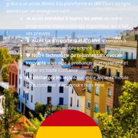
grâce à un accès illimité à la plateforme et des cours en ligne
animés par un enseignant natif.
📣 Accès immédiat à toutes les unités
de notre
programme d’apprentissage linguistique qui a fait
ses preuves
📱 Accès sur n’importe quel appareil
, y compris à
notre application mobile primée
💬 Notre technologie de reconnaissance vocale
innovante
vous aide à prononcer correctement et
parler en toute confiance
⬇️ Téléchargez les leçons
sur votre appareil mobile
pour continuer à apprendre hors ligne