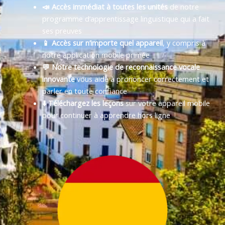
📣 Accès immédiat à toutes les unités
de notre
programme d’apprentissage linguistique qui a fait
ses preuves
📱 Accès sur n’importe quel appareil
, y compris à
notre application mobile primée
💬 Notre technologie de reconnaissance vocale
innovante
vous aide à prononcer correctement et
parler en toute confiance
⬇️ Téléchargez les leçons
sur votre appareil mobile
pour continuer à apprendre hors ligne