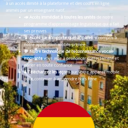
à un accès illimité à la plateforme et des cours en ligne
animés par un enseignant natif.
📣 Accès immédiat à toutes les unités
de notre
programme d’apprentissage linguistique qui a fait
ses preuves
📱 Accès sur n’importe quel appareil
, y compris à
notre application mobile primée
💬 Notre technologie de reconnaissance vocale
innovante
vous aide à prononcer correctement et
parler en toute confiance
⬇️ Téléchargez les leçons
sur votre appareil mobile
pour continuer à apprendre hors ligne