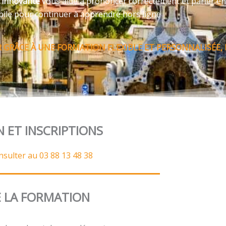
e innovante
vous aide à prononcer correctement et parler en
bile pour continuer à apprendre hors ligne
 GRÂCE À UNE FORMATION FLEXIBLE ET PERSONNALISÉE,
N ET INSCRIPTIONS
nsulter au 03 88 13 48 38
 LA FORMATION