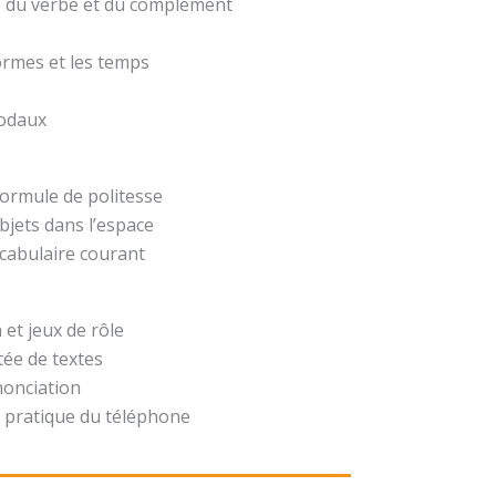
t, du verbe et du complément
formes et les temps
modaux
formule de politesse
bjets dans l’espace
ocabulaire courant
 et jeux de rôle
ée de textes
nonciation
 pratique du téléphone