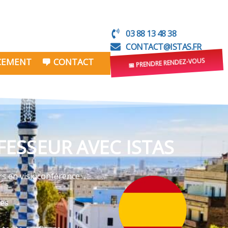
03 88 13 48 38
CONTACT@ISTAS.FR
NCEMENT
CONTACT
📅 PRENDRE RENDEZ-VOUS
ESSEUR AVEC ISTAS
rs en visioconférence
ves