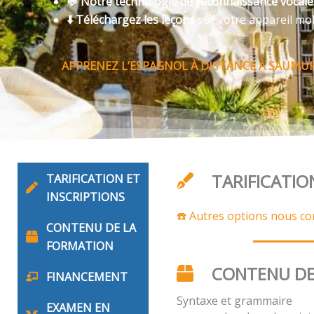
💬 Notre technologie de reconnaissance vocal
⬇️ Téléchargez les leçons
sur votre appareil mo
APPRENEZ L’ESPAGNOL À DISTANCE À SAUMUR
TARIFICATIO
TARIFICATION ET
INSCRIPTIONS
☎️ Autres options nous co
CONTENU DE LA
FORMATION
CONTENU DE
FINANCEMENT
Syntaxe et grammaire
EXAMEN EN