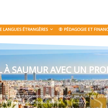
E LANGUES ÉTRANGÈRES
PÉDAGOGIE ET FINA
 À SAUMUR AVEC UN PROF
 grâce à une plateforme accessible en continu et à des cou
programme d’apprentissage linguistique qui a fait ses preu
 à notre application mobile primée