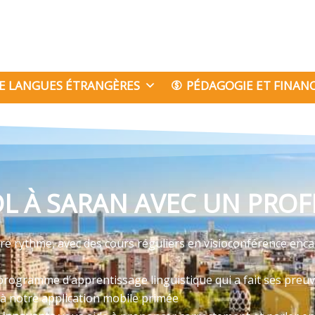
E LANGUES ÉTRANGÈRES
PÉDAGOGIE ET FINA
L À SARAN AVEC UN PROFE
re rythme, avec des cours réguliers en visioconférence enca
programme d’apprentissage linguistique qui a fait ses preu
 à notre application mobile primée