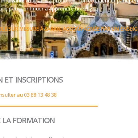
e innovante
vous aide à prononcer correctement et parler en
bile pour continuer à apprendre hors ligne
LE SUR MESURE À SARAN, ACCOMPAGNÉE PAR UN ENSEIG
N ET INSCRIPTIONS
nsulter au 03 88 13 48 38
 LA FORMATION