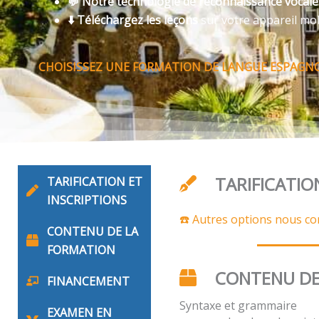
💬 Notre technologie de reconnaissance vocal
⬇️ Téléchargez les leçons
sur votre appareil mo
CHOISISSEZ UNE FORMATION DE LANGUE ESPAGNO
TARIFICATIO
TARIFICATION ET
INSCRIPTIONS
☎️ Autres options nous co
CONTENU DE LA
FORMATION
CONTENU DE
FINANCEMENT
Syntaxe et grammaire
EXAMEN EN