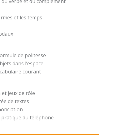
t, du verbe et du complément
formes et les temps
modaux
formule de politesse
bjets dans l’espace
ocabulaire courant
 et jeux de rôle
ée de textes
nonciation
 pratique du téléphone