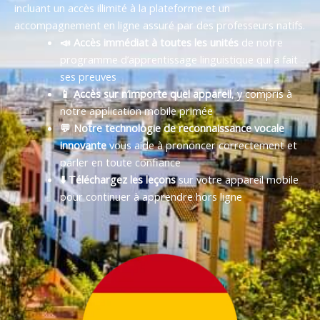
incluant un accès illimité à la plateforme et un
accompagnement en ligne assuré par des professeurs natifs.
📣 Accès immédiat à toutes les unités
de notre
programme d’apprentissage linguistique qui a fait
ses preuves
📱 Accès sur n’importe quel appareil
, y compris à
notre application mobile primée
💬 Notre technologie de reconnaissance vocale
innovante
vous aide à prononcer correctement et
parler en toute confiance
⬇️ Téléchargez les leçons
sur votre appareil mobile
pour continuer à apprendre hors ligne