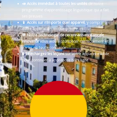
📣 Accès immédiat à toutes les unités
de notre
programme d’apprentissage linguistique qui a fait
ses preuves
📱 Accès sur n’importe quel appareil
, y compris à
notre application mobile primée
💬 Notre technologie de reconnaissance vocale
innovante
vous aide à prononcer correctement et
parler en toute confiance
⬇️ Téléchargez les leçons
sur votre appareil mobile
pour continuer à apprendre hors ligne