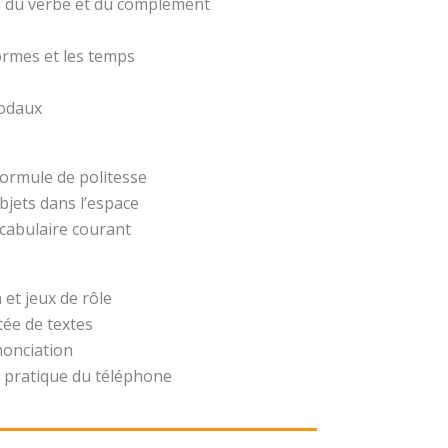
t, du verbe et du complément
formes et les temps
modaux
formule de politesse
bjets dans l’espace
ocabulaire courant
 et jeux de rôle
ée de textes
nonciation
 pratique du téléphone