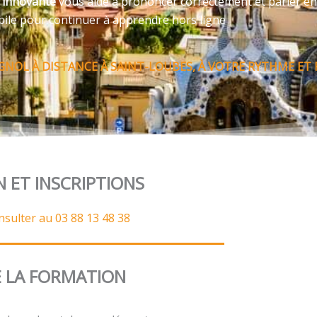
e innovante
vous aide à prononcer correctement et parler en
bile pour continuer à apprendre hors ligne
NOL À DISTANCE À SAINT-LOUBES, À VOTRE RYTHME ET 
N ET INSCRIPTIONS
nsulter au 03 88 13 48 38
 LA FORMATION