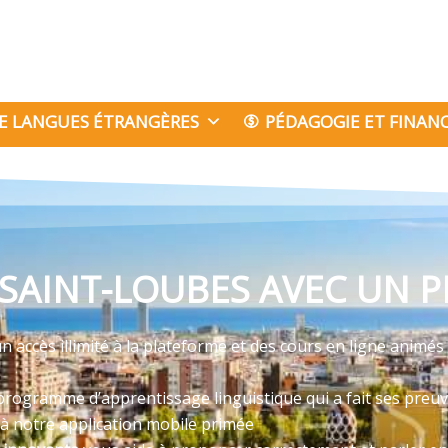
E LANGUES ÉTRANGÈRES
PÉDAGOGIE ET FINA
SAINT-LOUBES AVEC UN P
n accès illimité à la plateforme et des cours en ligne animé
programme d’apprentissage linguistique qui a fait ses preu
 à notre application mobile primée