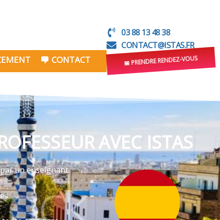
03 88 13 48 38
CONTACT@ISTAS.FR
NCEMENT
CONTACT
📅 PRENDRE RENDEZ-VOUS
ROFESSEUR AVEC ISTAS
s par un enseignant
ves