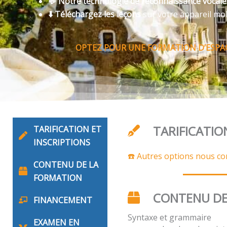
💬 Notre technologie de reconnaissance vocal
⬇️ Téléchargez les leçons
sur votre appareil mo
OPTEZ POUR UNE FORMATION D’ESPAG
TARIFICATIO
TARIFICATION ET
INSCRIPTIONS
☎️ Autres options nous co
CONTENU DE LA
FORMATION
CONTENU DE
FINANCEMENT
Syntaxe et grammaire
EXAMEN EN