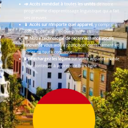
📣 Accès immédiat à toutes les unités
de notre
programme d’apprentissage linguistique qui a fait
ses preuves
📱 Accès sur n’importe quel appareil
, y compris à
notre application mobile primée
💬 Notre technologie de reconnaissance vocale
innovante
vous aide à prononcer correctement et
parler en toute confiance
⬇️ Téléchargez les leçons
sur votre appareil mobile
pour continuer à apprendre hors ligne