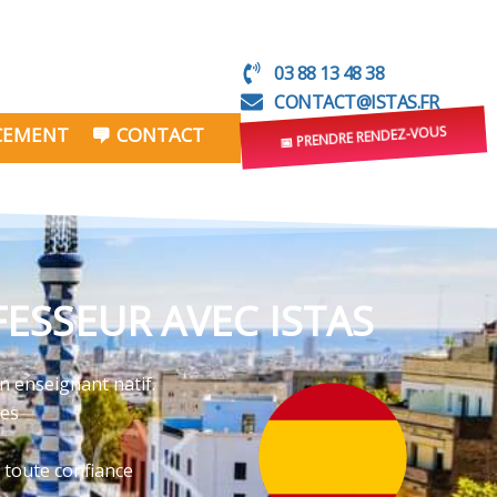
03 88 13 48 38
CONTACT@ISTAS.FR
NCEMENT
CONTACT
📅 PRENDRE RENDEZ-VOUS
ESSEUR AVEC ISTAS
n enseignant natif.
ves
 toute confiance