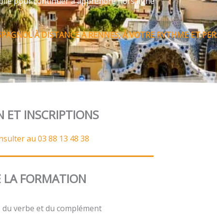
bile pour continuer à apprendre hors ligne
PAGNOL À DISTANCE À RENNES, À VOTRE RYTHME ET PER
N ET INSCRIPTIONS
nsulter au 03 88 13 48 38
 LA FORMATION
t, du verbe et du complément