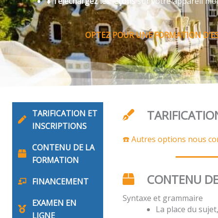
⬇️ Téléchargez les leçons
sur votre appareil mo
OPTEZ POUR UNE FORMATION D’ES
TARIFICATIO
TARIFICATION ET
INSCRIPTIONS
☎️ Autres options nous co
CONTENU DE LA
FORMATION
CONTENU DE
FINANCEMENT
Syntaxe et grammaire
EXAMEN EN
La place du suje
LIGNE