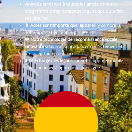
📣 Accès immédiat à toutes les unités
de notre
programme d’apprentissage linguistique qui a fait
ses preuves
📱 Accès sur n’importe quel appareil
, y compris à
notre application mobile primée
💬 Notre technologie de reconnaissance vocale
innovante
vous aide à prononcer correctement et
parler en toute confiance
⬇️ Téléchargez les leçons
sur votre appareil mobile
pour continuer à apprendre hors ligne