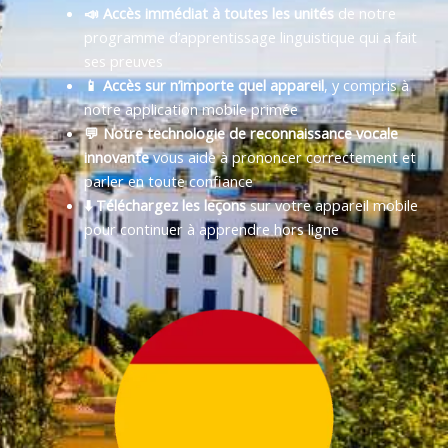
📣 Accès immédiat à toutes les unités
de notre
programme d’apprentissage linguistique qui a fait
ses preuves
📱 Accès sur n’importe quel appareil
, y compris à
notre application mobile primée
💬 Notre technologie de reconnaissance vocale
innovante
vous aide à prononcer correctement et
parler en toute confiance
⬇️ Téléchargez les leçons
sur votre appareil mobile
pour continuer à apprendre hors ligne