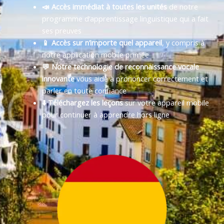
📣 Accès immédiat à toutes les unités
de notre
programme d’apprentissage linguistique qui a fait
ses preuves
📱 Accès sur n’importe quel appareil
, y compris à
notre application mobile primée
💬 Notre technologie de reconnaissance vocale
innovante
vous aide à prononcer correctement et
parler en toute confiance
⬇️ Téléchargez les leçons
sur votre appareil mobile
pour continuer à apprendre hors ligne