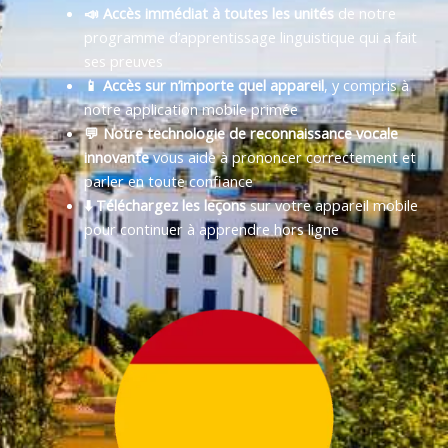
📣 Accès immédiat à toutes les unités
de notre
programme d’apprentissage linguistique qui a fait
ses preuves
📱 Accès sur n’importe quel appareil
, y compris à
notre application mobile primée
💬 Notre technologie de reconnaissance vocale
innovante
vous aide à prononcer correctement et
parler en toute confiance
⬇️ Téléchargez les leçons
sur votre appareil mobile
pour continuer à apprendre hors ligne