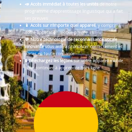
📣 Accès immédiat à toutes les unités
de notre
programme d’apprentissage linguistique qui a fait
ses preuves
📱 Accès sur n’importe quel appareil
, y compris à
notre application mobile primée
💬 Notre technologie de reconnaissance vocale
innovante
vous aide à prononcer correctement et
parler en toute confiance
⬇️ Téléchargez les leçons
sur votre appareil mobile
pour continuer à apprendre hors ligne