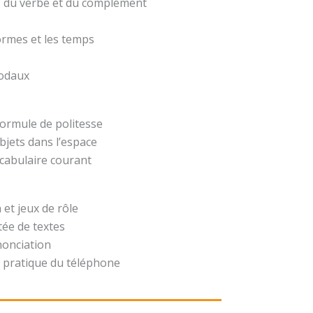
t, du verbe et du complément
formes et les temps
modaux
formule de politesse
bjets dans l’espace
ocabulaire courant
 et jeux de rôle
ée de textes
nonciation
 pratique du téléphone