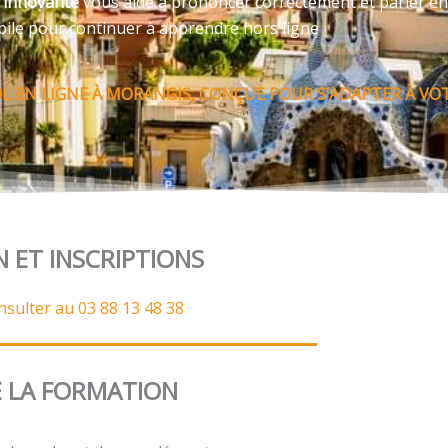
e innovante
vous aide à prononcer correctement et parler en
bile pour continuer à apprendre hors ligne
 EN LIGNE À MORANGIS, CONÇUE POUR S’ADAPTER À VOT
N ET INSCRIPTIONS
nsulter au 03 88 13 48 38
 LA FORMATION