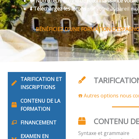
💬 Notre technologie de reconnaissance vocal
⬇️ Téléchargez les leçons
sur votre appareil mo
BÉNÉFICIEZ D’UNE FORMATION D’ESPAGNOL
TARIFICATIO
TARIFICATION ET
INSCRIPTIONS
☎️ Autres options nous co
CONTENU DE LA
FORMATION
CONTENU DE
FINANCEMENT
Syntaxe et grammaire
EXAMEN EN