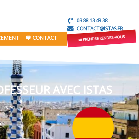
03 88 13 48 38
CONTACT@ISTAS.FR
NCEMENT
CONTACT
📅 PRENDRE RENDEZ-VOUS
FESSEUR AVEC ISTAS
ours en
ves