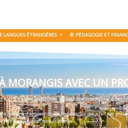
E LANGUES ÉTRANGÈRES
PÉDAGOGIE ET FINA
À MORANGIS AVEC UN PRO
is grâce à une plateforme accessible en continu et à des c
programme d’apprentissage linguistique qui a fait ses preu
 à notre application mobile primée