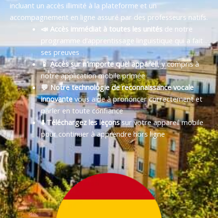
incluant un accès illimité à la plateforme et un
accompagnement en ligne assuré par des professeurs natifs.
📣 Accès immédiat à toutes les unités
de notre
programme d’apprentissage linguistique qui a fait
ses preuves
📱 Accès sur n’importe quel appareil
, y compris à
notre application mobile primée
💬 Notre technologie de reconnaissance vocale
innovante
vous aide à prononcer correctement et
parler en toute confiance
⬇️ Téléchargez les leçons
sur votre appareil mobile
pour continuer à apprendre hors ligne