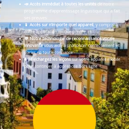
📣 Accès immédiat à toutes les unités
de notre
programme d’apprentissage linguistique qui a fait
ses preuves
📱 Accès sur n’importe quel appareil
, y compris à
notre application mobile primée
💬 Notre technologie de reconnaissance vocale
innovante
vous aide à prononcer correctement et
parler en toute confiance
⬇️ Téléchargez les leçons
sur votre appareil mobile
pour continuer à apprendre hors ligne