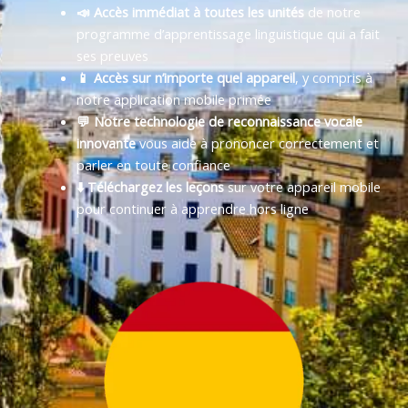
📣 Accès immédiat à toutes les unités
de notre
programme d’apprentissage linguistique qui a fait
ses preuves
📱 Accès sur n’importe quel appareil
, y compris à
notre application mobile primée
💬 Notre technologie de reconnaissance vocale
innovante
vous aide à prononcer correctement et
parler en toute confiance
⬇️ Téléchargez les leçons
sur votre appareil mobile
pour continuer à apprendre hors ligne