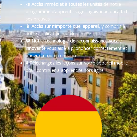
📣 Accès immédiat à toutes les unités
de notre
programme d’apprentissage linguistique qui a fait
ses preuves
📱 Accès sur n’importe quel appareil
, y compris à
notre application mobile primée
💬 Notre technologie de reconnaissance vocale
innovante
vous aide à prononcer correctement et
parler en toute confiance
⬇️ Téléchargez les leçons
sur votre appareil mobile
pour continuer à apprendre hors ligne