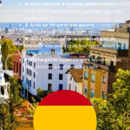
📣 Accès immédiat à toutes les unités
de notre
programme d’apprentissage linguistique qui a fait
ses preuves
📱 Accès sur n’importe quel appareil
, y compris à
notre application mobile primée
💬 Notre technologie de reconnaissance vocale
innovante
vous aide à prononcer correctement et
parler en toute confiance
⬇️ Téléchargez les leçons
sur votre appareil mobile
pour continuer à apprendre hors ligne