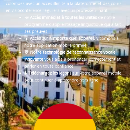
colombes avec un accès illimité à la plateforme et des cours
en visioconférence réguliers avec un professeur natif.
📣 Accès immédiat à toutes les unités
de notre
programme d’apprentissage linguistique qui a fait
ses preuves
📱 Accès sur n’importe quel appareil
, y compris à
notre application mobile primée
💬 Notre technologie de reconnaissance vocale
innovante
vous aide à prononcer correctement et
parler en toute confiance
⬇️ Téléchargez les leçons
sur votre appareil mobile
pour continuer à apprendre hors ligne