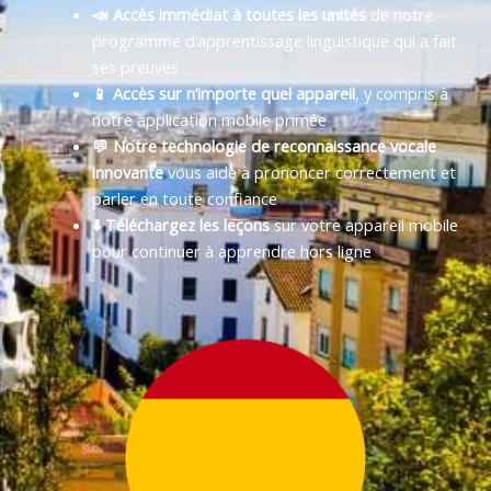
📣 Accès immédiat à toutes les unités
de notre
programme d’apprentissage linguistique qui a fait
ses preuves
📱 Accès sur n’importe quel appareil
, y compris à
notre application mobile primée
💬 Notre technologie de reconnaissance vocale
innovante
vous aide à prononcer correctement et
parler en toute confiance
⬇️ Téléchargez les leçons
sur votre appareil mobile
pour continuer à apprendre hors ligne