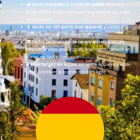
📣 Accès immédiat à toutes les unités
de notre
programme d’apprentissage linguistique qui a fait
ses preuves
📱 Accès sur n’importe quel appareil
, y compris à
notre application mobile primée
💬 Notre technologie de reconnaissance vocale
innovante
vous aide à prononcer correctement et
parler en toute confiance
⬇️ Téléchargez les leçons
sur votre appareil mobile
pour continuer à apprendre hors ligne