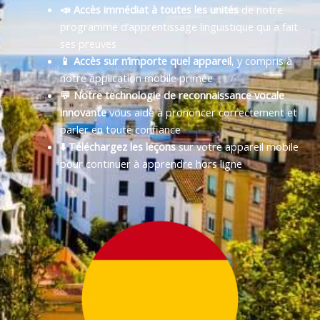
📣 Accès immédiat à toutes les unités
de notre
programme d’apprentissage linguistique qui a fait
ses preuves
📱 Accès sur n’importe quel appareil
, y compris à
notre application mobile primée
💬 Notre technologie de reconnaissance vocale
innovante
vous aide à prononcer correctement et
parler en toute confiance
⬇️ Téléchargez les leçons
sur votre appareil mobile
pour continuer à apprendre hors ligne