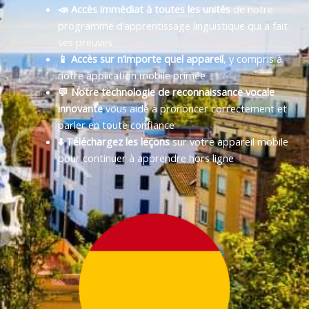
📣 Accès immédiat à toutes les unités
de notre
programme d’apprentissage linguistique qui a fait
ses preuves
📱 Accès sur n’importe quel appareil
, y compris à
notre application mobile primée
💬 Notre technologie de reconnaissance vocale
innovante
vous aide à prononcer correctement et
parler en toute confiance
⬇️ Téléchargez les leçons
sur votre appareil mobile
pour continuer à apprendre hors ligne