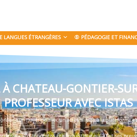
E LANGUES ÉTRANGÈRES
PÉDAGOGIE ET FINA
 À CHATEAU-GONTIER-SU
PROFESSEUR AVEC ISTAS
ntier-sur-mayenne avec un accès illimité à la plateforme et
programme d’apprentissage linguistique qui a fait ses preu