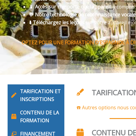
📱 Accès sur n’importe quel appareil
, y compris
💬 Notre technologie de reconnaissance vocal
⬇️ Téléchargez les leçons
sur votre appareil mo
OPTEZ POUR UNE FORMATION D’ESPAGNOL À DI
TARIFICATIO
TARIFICATION ET
INSCRIPTIONS
☎️ Autres options nous co
CONTENU DE LA
FORMATION
CONTENU DE
FINANCEMENT