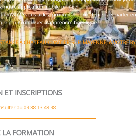
 à notre application mobile primée
e innovante
vous aide à prononcer correctement et parler en
bile pour continuer à apprendre hors ligne
STANCE À CHATEAU-GONTIER-SUR-MAYENNE, À VOTRE RY
N ET INSCRIPTIONS
nsulter au 03 88 13 48 38
 LA FORMATION