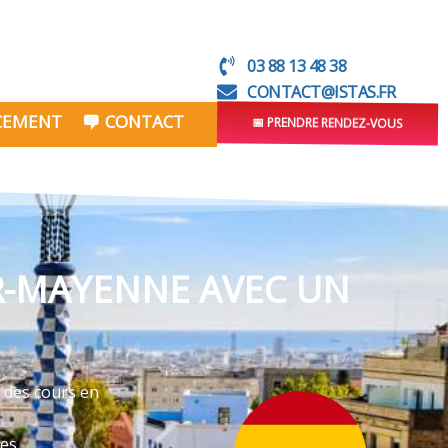
03 88 13 48 38
CONTACT@ISTAS.FR
NCEMENT
CONTACT
📅 PRENDRE RENDEZ-VOUS
R-MAYENNE AVEC UN
 des cours en
ves