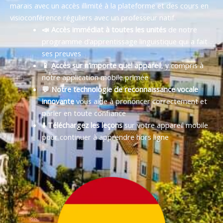
marais avec un accès illimité à la plateforme et des cours en
visioconférence réguliers avec un professeur natif.
📣 Accès immédiat à toutes les unités
de notre
programme d’apprentissage linguistique qui a fait
ses preuves
📱 Accès sur n’importe quel appareil
, y compris à
notre application mobile primée
💬 Notre technologie de reconnaissance vocale
innovante
vous aide à prononcer correctement et
parler en toute confiance
⬇️ Téléchargez les leçons
sur votre appareil mobile
pour continuer à apprendre hors ligne