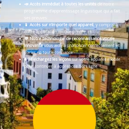
📣 Accès immédiat à toutes les unités
de notre
programme d’apprentissage linguistique qui a fait
ses preuves
📱 Accès sur n’importe quel appareil
, y compris à
notre application mobile primée
💬 Notre technologie de reconnaissance vocale
innovante
vous aide à prononcer correctement et
parler en toute confiance
⬇️ Téléchargez les leçons
sur votre appareil mobile
pour continuer à apprendre hors ligne