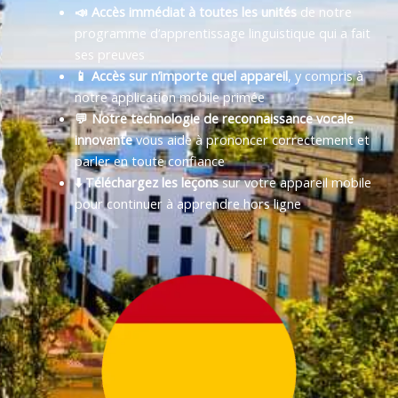
📣 Accès immédiat à toutes les unités
de notre
programme d’apprentissage linguistique qui a fait
ses preuves
📱 Accès sur n’importe quel appareil
, y compris à
notre application mobile primée
💬 Notre technologie de reconnaissance vocale
innovante
vous aide à prononcer correctement et
parler en toute confiance
⬇️ Téléchargez les leçons
sur votre appareil mobile
pour continuer à apprendre hors ligne