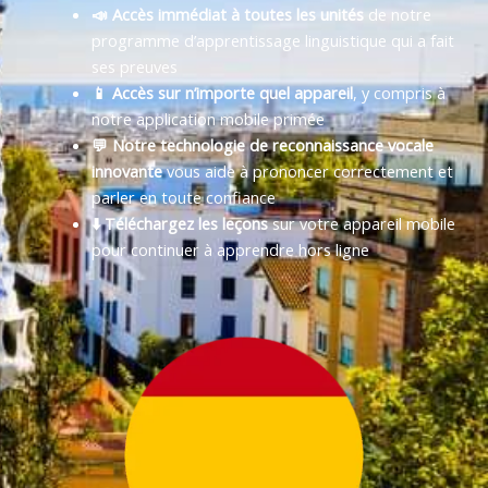
📣 Accès immédiat à toutes les unités
de notre
programme d’apprentissage linguistique qui a fait
ses preuves
📱 Accès sur n’importe quel appareil
, y compris à
notre application mobile primée
💬 Notre technologie de reconnaissance vocale
innovante
vous aide à prononcer correctement et
parler en toute confiance
⬇️ Téléchargez les leçons
sur votre appareil mobile
pour continuer à apprendre hors ligne