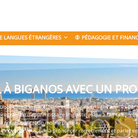
E LANGUES ÉTRANGÈRES
PÉDAGOGIE ET FINA
À BIGANOS AVEC UN PRO
s illimité à la plateforme et des cours en ligne animés par 
programme d’apprentissage linguistique qui a fait ses preu
 à notre application mobile primée
e innovante
vous aide à prononcer correctement et parler en