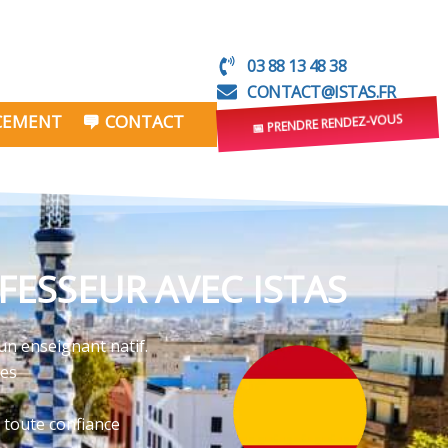
03 88 13 48 38
CONTACT@ISTAS.FR
NCEMENT
CONTACT
📅 PRENDRE RENDEZ-VOUS
FESSEUR AVEC ISTAS
un enseignant natif.
ves
 toute confiance