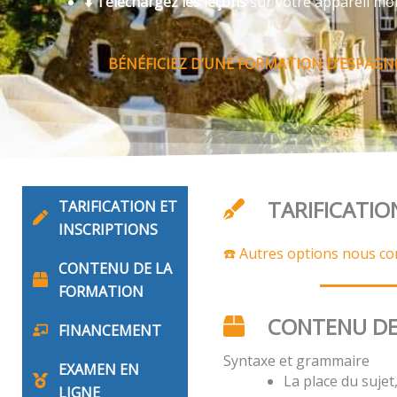
⬇️ Téléchargez les leçons
sur votre appareil mo
BÉNÉFICIEZ D’UNE FORMATION D’ESPAGNO
TARIFICATIO
TARIFICATION ET
INSCRIPTIONS
☎️ Autres options nous co
CONTENU DE LA
FORMATION
CONTENU DE
FINANCEMENT
Syntaxe et grammaire
EXAMEN EN
La place du suje
LIGNE