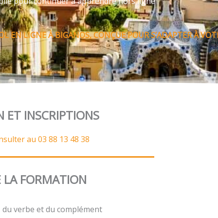
bile pour continuer à apprendre hors ligne
L EN LIGNE À BIGANOS, CONÇUE POUR S’ADAPTER À VOTR
N ET INSCRIPTIONS
nsulter au 03 88 13 48 38
 LA FORMATION
t, du verbe et du complément