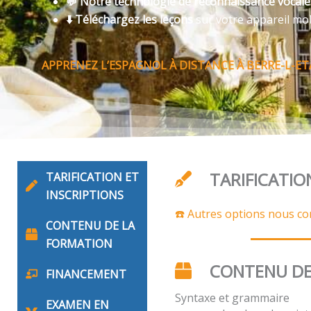
💬 Notre technologie de reconnaissance vocal
⬇️ Téléchargez les leçons
sur votre appareil mo
APPRENEZ L’ESPAGNOL À DISTANCE À BERRE-L-E
TARIFICATIO
TARIFICATION ET
INSCRIPTIONS
☎️ Autres options nous co
CONTENU DE LA
FORMATION
CONTENU DE
FINANCEMENT
Syntaxe et grammaire
EXAMEN EN