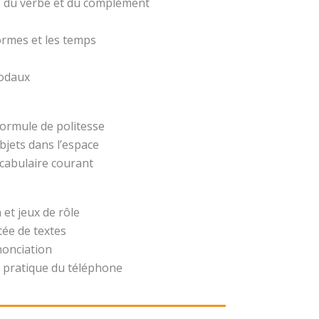
t, du verbe et du complément
formes et les temps
modaux
formule de politesse
bjets dans l’espace
ocabulaire courant
 et jeux de rôle
ée de textes
nonciation
 pratique du téléphone