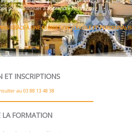
e innovante
vous aide à prononcer correctement et parler en
bile pour continuer à apprendre hors ligne
TANG GRÂCE À UNE FORMATION FLEXIBLE ET PERSONNALIS
N ET INSCRIPTIONS
nsulter au 03 88 13 48 38
 LA FORMATION