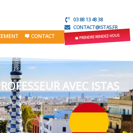
03 88 13 48 38
CONTACT@ISTAS.FR
NCEMENT
CONTACT
📅 PRENDRE RENDEZ-VOUS
ROFESSEUR AVEC ISTAS
nce encadrés par des
ves