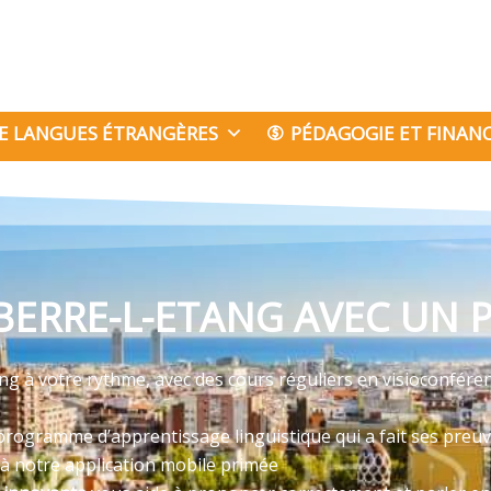
E LANGUES ÉTRANGÈRES
PÉDAGOGIE ET FINA
BERRE-L-ETANG AVEC UN P
ng à votre rythme, avec des cours réguliers en visioconfére
programme d’apprentissage linguistique qui a fait ses preu
 à notre application mobile primée