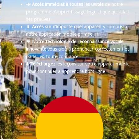
📣 Accès immédiat à toutes les unités
de notre
programme d’apprentissage linguistique qui a fait
ses preuves
📱 Accès sur n’importe quel appareil
, y compris à
notre application mobile primée
💬 Notre technologie de reconnaissance vocale
innovante
vous aide à prononcer correctement et
parler en toute confiance
⬇️ Téléchargez les leçons
sur votre appareil mobile
pour continuer à apprendre hors ligne