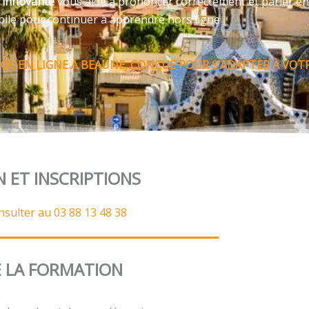
e innovante
vous aide à prononcer correctement et parler en
bile pour continuer à apprendre hors ligne
OL EN LIGNE À BEAUNE, CONÇUE POUR S’ADAPTER À VOTRE
N ET INSCRIPTIONS
nsulter au 03 88 13 48 38
 LA FORMATION