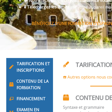
💬 Notre technologie de reconnaissance vocal
⬇️ Téléchargez les leçons
sur votre appareil mo
BÉNÉFICIEZ D’UNE FORMATION D’ESPAGN
TARIFICATIO
TARIFICATION ET
INSCRIPTIONS
☎️ Autres options nous co
CONTENU DE LA
FORMATION
CONTENU DE
FINANCEMENT
Syntaxe et grammaire
EXAMEN EN