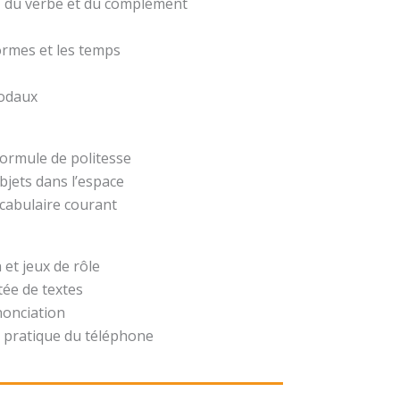
t, du verbe et du complément
formes et les temps
modaux
formule de politesse
bjets dans l’espace
ocabulaire courant
 et jeux de rôle
ée de textes
nonciation
 pratique du téléphone