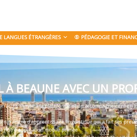
E LANGUES ÉTRANGÈRES
PÉDAGOGIE ET FINA
 À BEAUNE AVEC UN PROF
n accès illimité à la plateforme et un accompagnement en l
programme d’apprentissage linguistique qui a fait ses preu
 à notre application mobile primée