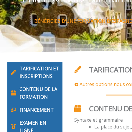
⬇️ Téléchargez les leçons
sur votre appareil mo
BÉNÉFICIEZ D’UNE FORMATION D’ESPAGNOL
TARIFICATIO
TARIFICATION ET
INSCRIPTIONS
☎️ Autres options nous co
CONTENU DE LA
FORMATION
CONTENU DE
FINANCEMENT
Syntaxe et grammaire
EXAMEN EN
La place du suje
LIGNE