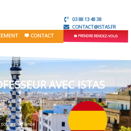
03 88 13 48 38
CONTACT@ISTAS.FR
NCEMENT
CONTACT
📅 PRENDRE RENDEZ-VOUS
FESSEUR AVEC ISTAS
 un enseignant natif.
ves
 toute confiance