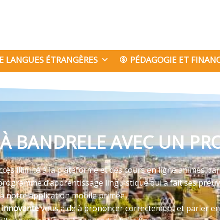
E LANGUES ÉTRANGÈRES
PÉDAGOGIE ET FINA
À BANDRELE AVEC UN PRO
ès illimité à la plateforme et des cours en ligne animés par
programme d’apprentissage linguistique qui a fait ses preu
 à notre application mobile primée
e innovante
vous aide à prononcer correctement et parler en