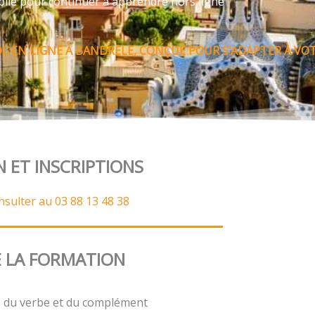
bile pour continuer à apprendre hors ligne
 EN LIGNE À BANDRELE, CONÇUE POUR S’ADAPTER À VOT
N ET INSCRIPTIONS
nsulter au 03 88 13 48 38
 LA FORMATION
t, du verbe et du complément