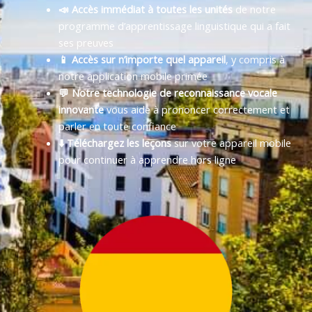
📣 Accès immédiat à toutes les unités
de notre
programme d’apprentissage linguistique qui a fait
ses preuves
📱 Accès sur n’importe quel appareil
, y compris à
notre application mobile primée
💬 Notre technologie de reconnaissance vocale
innovante
vous aide à prononcer correctement et
parler en toute confiance
⬇️ Téléchargez les leçons
sur votre appareil mobile
pour continuer à apprendre hors ligne