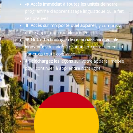
📣 Accès immédiat à toutes les unités
de notre
programme d’apprentissage linguistique qui a fait
ses preuves
📱 Accès sur n’importe quel appareil
, y compris à
notre application mobile primée
💬 Notre technologie de reconnaissance vocale
innovante
vous aide à prononcer correctement et
parler en toute confiance
⬇️ Téléchargez les leçons
sur votre appareil mobile
pour continuer à apprendre hors ligne