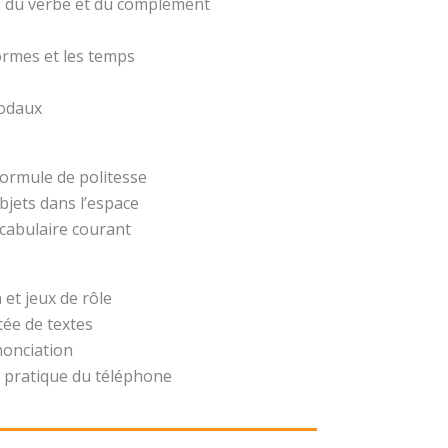
t, du verbe et du complément
formes et les temps
modaux
formule de politesse
bjets dans l’espace
ocabulaire courant
 et jeux de rôle
ée de textes
nonciation
 pratique du téléphone