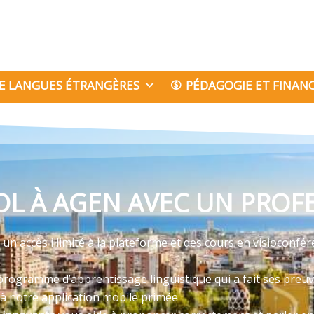
E LANGUES ÉTRANGÈRES
PÉDAGOGIE ET FINA
L À AGEN AVEC UN PROFE
n accès illimité à la plateforme et des cours en visioconfér
programme d’apprentissage linguistique qui a fait ses preu
 à notre application mobile primée