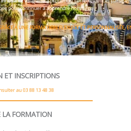
e innovante
vous aide à prononcer correctement et parler en
bile pour continuer à apprendre hors ligne
GRÂCE À UNE FORMATION FLEXIBLE ET PERSONNALISÉE, 
N ET INSCRIPTIONS
nsulter au 03 88 13 48 38
 LA FORMATION