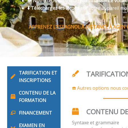
💬 Notre technologie de reconnaissance vocal
⬇️ Téléchargez les leçons
sur votre appareil mo
APPRENEZ L’ESPAGNOL À DISTANCE À AGEN 
TARIFICATIO
TARIFICATION ET
INSCRIPTIONS
☎️ Autres options nous co
CONTENU DE LA
FORMATION
CONTENU DE
FINANCEMENT
Syntaxe et grammaire
EXAMEN EN