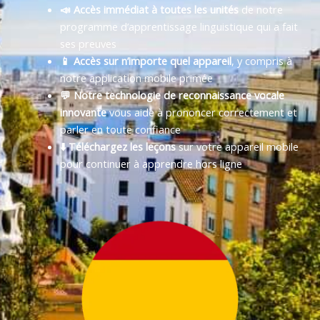
📣 Accès immédiat à toutes les unités
de notre
programme d’apprentissage linguistique qui a fait
ses preuves
📱 Accès sur n’importe quel appareil
, y compris à
notre application mobile primée
💬 Notre technologie de reconnaissance vocale
innovante
vous aide à prononcer correctement et
parler en toute confiance
⬇️ Téléchargez les leçons
sur votre appareil mobile
pour continuer à apprendre hors ligne